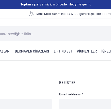
Toptan
siparişleriniz için önceden iletişime geçin.
Nehir Medikal Online'da %100 güvenli şekilde ödeme 
cts
h
AZLARI
DERMAPEN CİHAZLARI
LİFTİNG SET
PİGMENTLER
İĞNEL
REGISTER
Email address
*