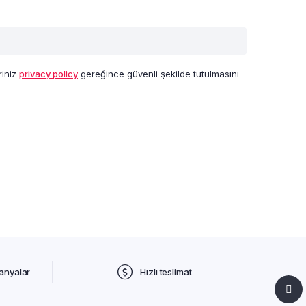
eriniz
privacy policy
gereğince güvenli şekilde tutulmasını
panyalar
Hızlı teslimat