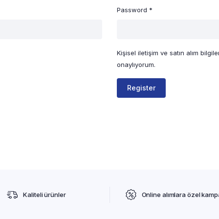
Password
*
Kişisel iletişim ve satın alım bilgil
onaylıyorum.
Register
Kaliteli ürünler
Online alımlara özel kam