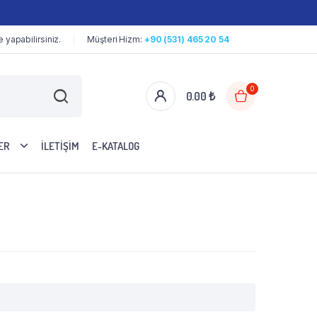
yapabilirsiniz.
Müşteri Hizm:
+90 (531) 465 20 54
0
0.00
₺
ER
İLETİŞİM
E-KATALOG