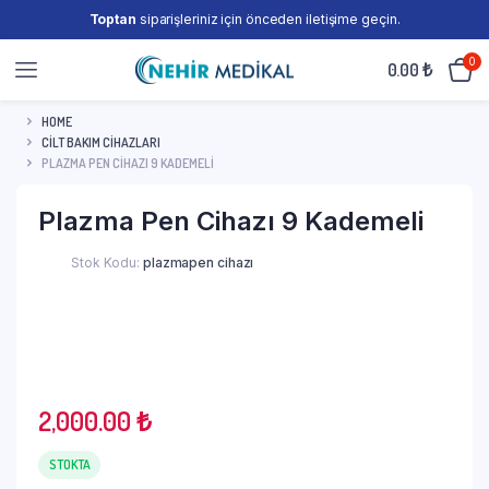
Toptan
siparişleriniz için önceden iletişime geçin.
0
0.00
₺
HOME
CİLT BAKIM CİHAZLARI
PLAZMA PEN CIHAZI 9 KADEMELI
Plazma Pen Cihazı 9 Kademeli
Stok Kodu:
plazmapen cihazı
2,000.00
₺
STOKTA