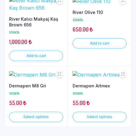
River Olive 110
River Kalıcı Makyaj Kaş
STOKTA
Brown 656
650.00
₺
STOKTA
1,000.00
₺
Add to cart
Add to cart
Dermapen M8 Gri
Dermapen Artmex
STOKTA
STOKTA
55.00
₺
55.00
₺
Select options
Select options