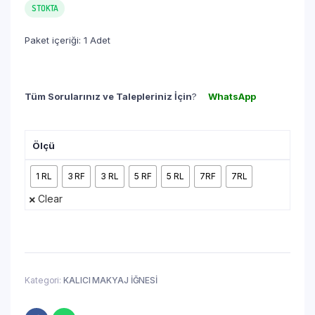
STOKTA
Paket içeriği: 1 Adet
Tüm Sorularınız ve Talepleriniz İçin
?
WhatsApp
Ölçü
1 RL
3 RF
3 RL
5 RF
5 RL
7RF
7RL
Clear
Kategori:
KALICI MAKYAJ İĞNESİ