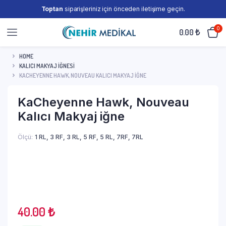
Toptan
siparişleriniz için önceden iletişime geçin.
0
0.00
₺
HOME
KALICI MAKYAJ İĞNESİ
KACHEYENNE HAWK, NOUVEAU KALICI MAKYAJ IĞNE
KaCheyenne Hawk, Nouveau
Kalıcı Makyaj iğne
Ölçü
1 RL, 3 RF, 3 RL, 5 RF, 5 RL, 7RF, 7RL
40.00
₺