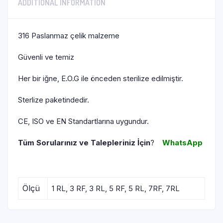
ADDITIONAL INFORMATION
316 Paslanmaz çelik malzeme
Güvenli ve temiz
Her bir iğne, E.O.G ile önceden sterilize edilmiştir.
Sterlize paketindedir.
CE, ISO ve EN Standartlarına uygundur.
Tüm Sorularınız ve Talepleriniz İçin
?
WhatsApp
Ölçü
1 RL, 3 RF, 3 RL, 5 RF, 5 RL, 7RF, 7RL